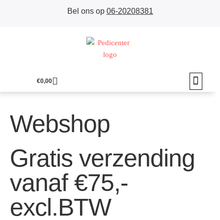
Bel ons op
06-20208381
€
0,00
PROVOET PEDI
VEELGESTELDE VRA
Webshop
Gratis verzending
vanaf €75,-
excl.BTW