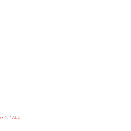
6
/
48
/
ALL