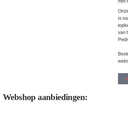
met 
Onze
is n
topkw
van 
Pedi
Best
webs
N
Webshop aanbiedingen: