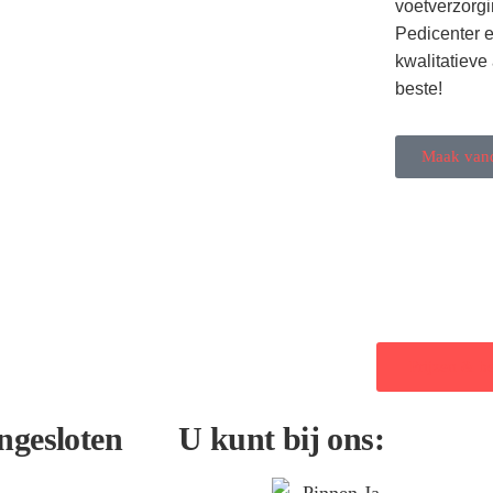
voetverzorgi
Pedicenter e
kwalitatieve
beste!
Maak vand
Prijzen & b
ngesloten
U kunt bij ons: