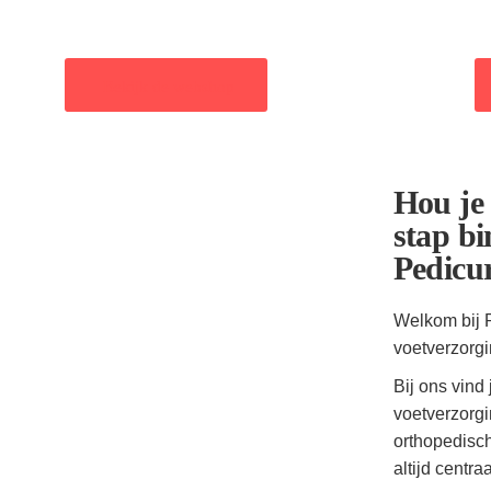
Bekijk de webshop
Hou je
stap bi
Pedicu
Welkom bij P
voetverzorg
Bij ons vind
voetverzorgi
orthopedisch
altijd centr