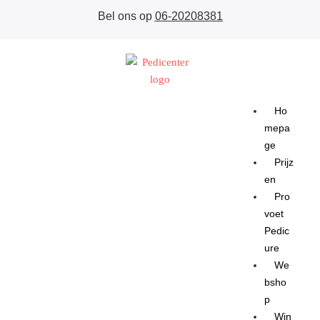
Bel ons op
06-20208381
Ho
mepa
ge
Prijz
en
Pro
voet
Pedic
ure
We
bsho
p
Win