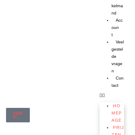
kelma
nd
Acc
oun
t
Veel
gestel
de
vrage
n
Con
tact
HO
MEP
€
0,00
0
AGE
PRIJ
ZEN