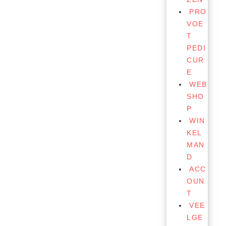
PRO
VOE
T
PEDI
CUR
E
WEB
SHO
P
WIN
KEL
MAN
D
ACC
OUN
T
VEE
LGE