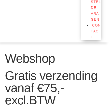
STEL
DE
VRA
GEN
CON
TAC
T
Webshop
Gratis verzending
vanaf €75,-
excl.BTW