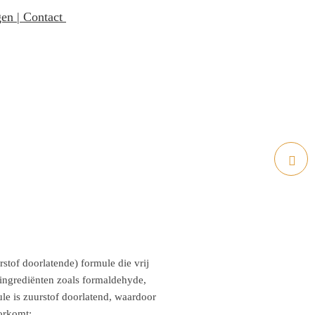
gen
|
Contact
ORLY BREATHABLE
NAGELLAK ASTRAL
FLAIRE
tof doorlatende) formule die vrij
ingrediënten zoals formaldehyde,
le is zuurstof doorlatend, waardoor
orkomt: