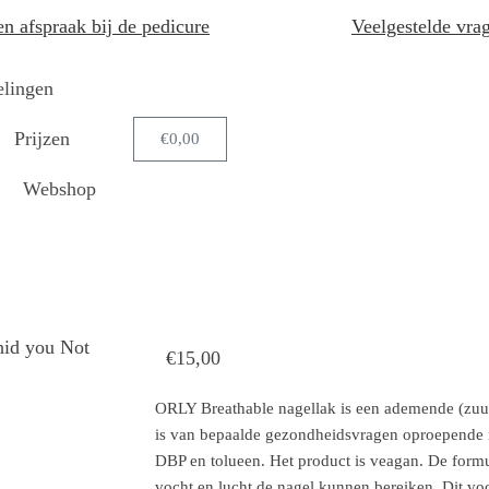
n afspraak bij de pedicure
Veelgestelde vra
lingen
Prijzen
€
0,00
Webshop
hid you Not
€
15,00
ORLY Breathable nagellak is een ademende (zuurs
is van bepaalde gezondheidsvragen oproepende 
DBP en tolueen. Het product is veagan. De formu
vocht en lucht de nagel kunnen bereiken. Dit vo