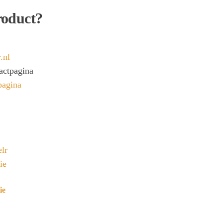
roduct?
.nl
tactpagina
pagina
ie