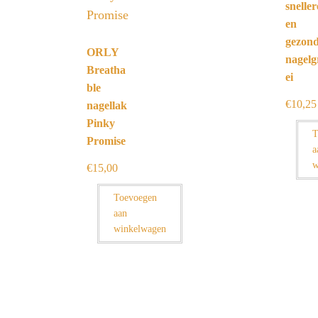
sneller
en
gezon
ORLY
nagelg
Breatha
ei
ble
€
10,25
nagellak
Pinky
T
Promise
a
w
€
15,00
Toevoegen
aan
winkelwagen