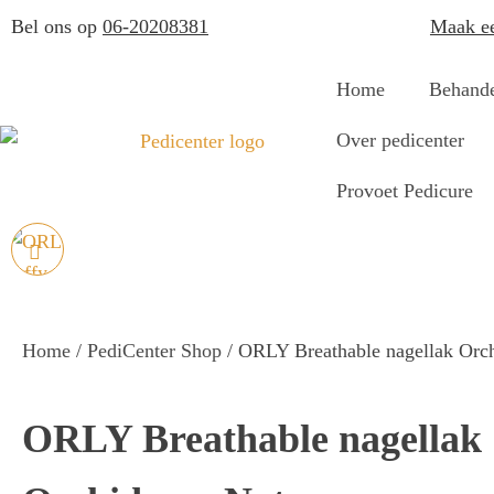
Bel ons op
06-20208381
Maak ee
Home
Behande
Over pedicenter
Provoet Pedicure
ORLY BREATHABLE
NAGELLAK TAFFY TO
Home
/
PediCenter Shop
/ ORLY Breathable nagellak Orc
BE THERE
ORLY Breathable nagellak