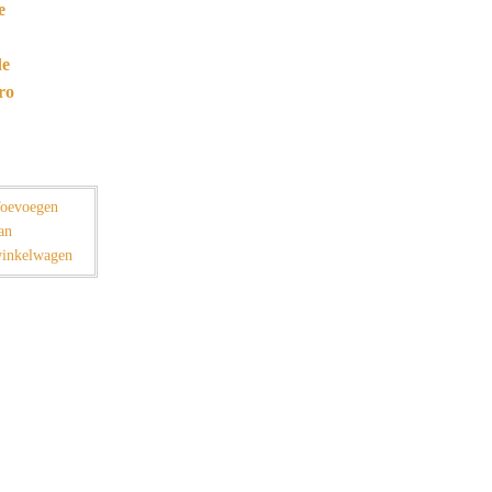
e
de
ro
oevoegen
an
inkelwagen