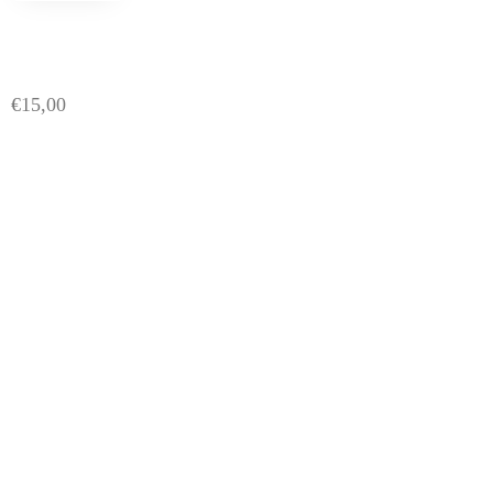
€
15,00
Direct afspraak maken
Prijzen & behandelingen