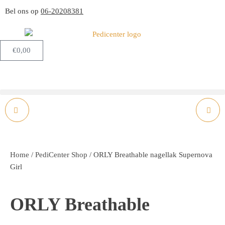
Bel ons op
06-20208381
€
0,00
NAGELRIEM OLIE
ORLY BREATHABLE
VOOR SNELLERE EN
NAGELLAK PINKY
Home
/
PediCenter Shop
/ ORLY Breathable nagellak Supernova
GEZONDE
PROMISE
Girl
NAGELGROEI
ORLY Breathable