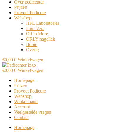
Over pedicenter
Prijzen
Provoet Pedicure
Webshop
HFL Laboratories
Puur Vera
Oil ’n More
ORLY nagellak
Bunio
Overig
€
0,00
0
Winkelwagen
€
0,00
0
Winkelwagen
Homepage
Prijzen
Provoet Pedicure
Webshop
Winkelmand
Account
Veelgestelde vragen
Contact
Homepage